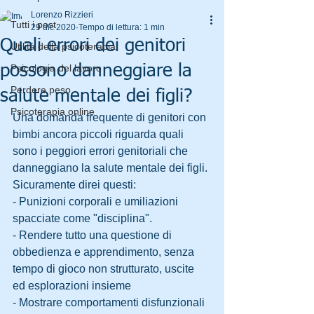
Lorenzo Rizzieri
Tutti i post
29 dic 2020
Tempo di lettura: 1 min
Quali errori dei genitori
Utilità della psicoterapia
possono danneggiare la
Psicologia del lavoro
Perdere peso
salute mentale dei figli?
Psicoterapia online
Una domanda frequente di genitori con 
bimbi ancora piccoli riguarda quali 
sono i peggiori errori genitoriali che 
danneggiano la salute mentale dei figli. 
Sicuramente direi questi:
- Punizioni corporali e umiliazioni 
spacciate come "disciplina". 
- Rendere tutto una questione di 
obbedienza e apprendimento, senza 
tempo di gioco non strutturato, uscite 
ed esplorazioni insieme
- Mostrare comportamenti disfunzionali 