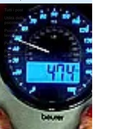
Tutti i post
Utilità della
psicoterapia
Psicologia del
lavoro
Perdere peso
Psicoterapia
online